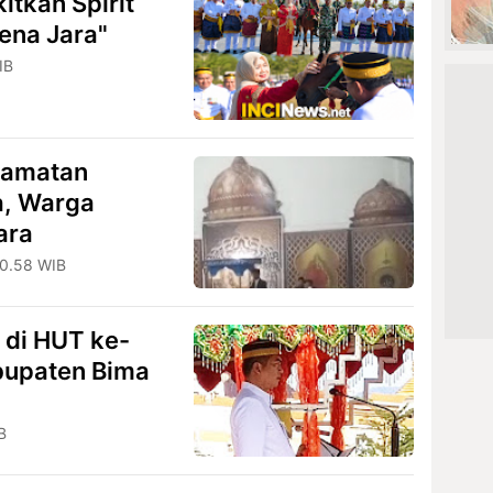
tkan Spirit
ena Jara"
IB
camatan
a, Warga
ara
20.58 WIB
 di HUT ke-
abupaten Bima
B