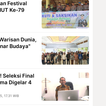
n Festival
 HUT Ke-79
 Warisan Dunia,
inar Budaya"
 Seleksi Final
ma Digelar 4
5, 17.31 WIB