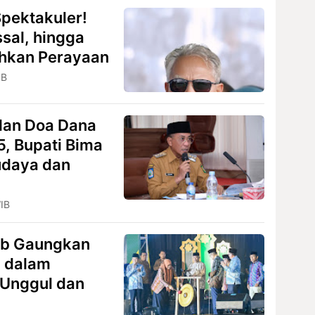
pektakuler!
sal, hingga
hkan Perayaan
IB
dan Doa Dana
5, Bupati Bima
daya dan
WIB
ub Gaungkan
i dalam
Unggul dan