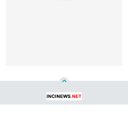
Copyright ©
2026
Incinews.net™